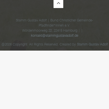
Stamm Gustav Adolf | Bund Christlicher Gemeinde-
Pfadfinder*innen e.V.
Wördenmoorweg 22, 22415 Hamburg | |
kontakt@stammgustavadolf.de
@2026 Copyright. All Rights Reserved. Created by
Stamm Gustav Adolf