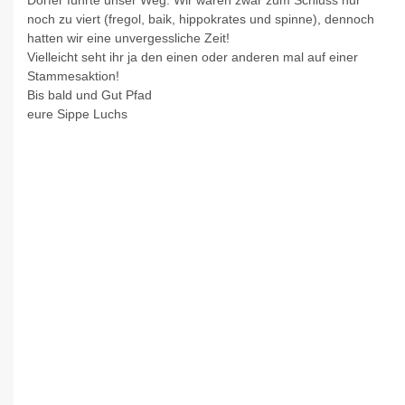
Dörfer führte unser Weg. Wir waren zwar zum Schluss nur
noch zu viert (fregol, baik, hippokrates und spinne), dennoch
hatten wir eine unvergessliche Zeit!
Vielleicht seht ihr ja den einen oder anderen mal auf einer
Stammesaktion!
Bis bald und Gut Pfad
eure Sippe Luchs